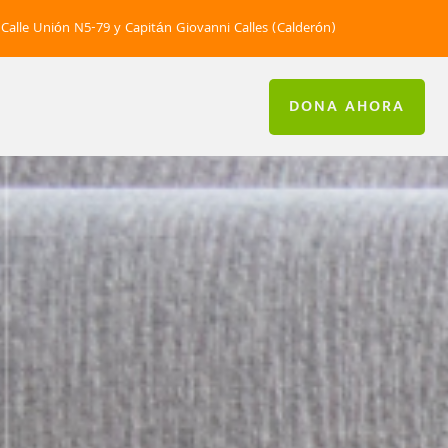
Calle Unión N5-79 y Capitán Giovanni Calles (Calderón)
DONA AHORA